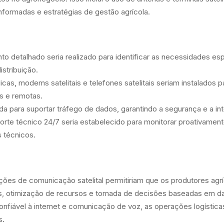
nformadas e estratégias de gestão agrícola.
o detalhado seria realizado para identificar as necessidades e
istribuição.
cas, modems satelitais e telefones satelitais seriam instalados p
s e remotas.
da para suportar tráfego de dados, garantindo a segurança e a in
te técnico 24/7 seria estabelecido para monitorar proativamente 
 técnicos.
ções de comunicação satelital permitiriam que os produtores agr
vos, otimização de recursos e tomada de decisões baseadas em d
fiável à internet e comunicação de voz, as operações logística
s.