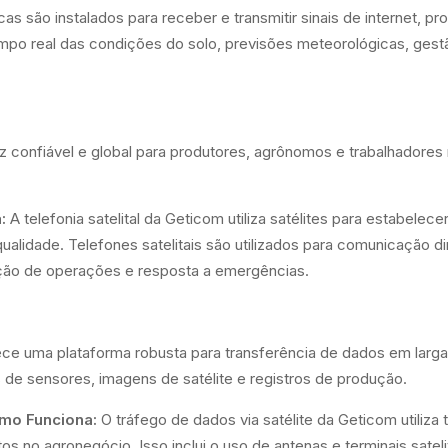
s são instalados para receber e transmitir sinais de internet, p
empo real das condições do solo, previsões meteorológicas, gest
z confiável e global para produtores, agrônomos e trabalhadores 
:
A telefonia satelital da Geticom utiliza satélites para estabele
alidade. Telefones satelitais são utilizados para comunicação dir
nação de operações e resposta a emergências.
ece uma plataforma robusta para transferência de dados em larga
de sensores, imagens de satélite e registros de produção.
omo Funciona:
O tráfego de dados via satélite da Geticom utiliza
os no agronegócio. Isso inclui o uso de antenas e terminais sateli