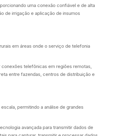
roporcionando uma conexão confiável e de alta
ão de irrigação e aplicação de insumos
rurais em áreas onde o serviço de telefonia
cer conexões telefônicas em regiões remotas,
eta entre fazendas, centros de distribuição e
 escala, permitindo a análise de grandes
 tecnologia avançada para transmitir dados de
tais para capturar, transmitir e processar dados